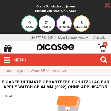
Gratis Schutzglas zu jedem
Einkauf von FASHION CASE!
0
21
6
2
DAYS
HOURS
MINUTES
SECONDS
+420 777 793 005
Mein Benutzerkonto
Anmelden
0
MENÜ
»
»
home
Apple
Watch SE 44 mm (2022)
PICASEE ULTIMATE GEHÄRTETES SCHUTZGLAS FÜR
APPLE WATCH SE 44 MM (2022) OHNE APPLIKATOR
RABATT
-18%