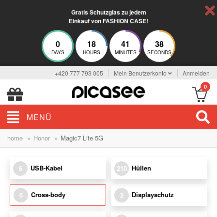
Gratis Schutzglas zu jedem
Einkauf von FASHION CASE!
0
18
41
38
DAYS
HOURS
MINUTES
SECONDS
+420 777 793 005
Mein Benutzerkonto
Anmelden
0
MENÜ
»
»
home
Honor
Magic7 Lite 5G
USB-Kabel
Hüllen
6
210
Cross-body
Displayschutz
6
2