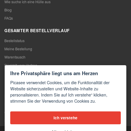
Wie suche ich eine Hülle aus
Blog
FAQs
GESAMTER BESTELLVERLAUF
Bestellstatus
Meine Bestellung
Warentausch
Rücktritt vom Vertrag
Ihre Privatsphäre liegt uns am Herzen
Reklamation
Picasee verwendet Cookies, um die Funktionalität der
KONTAKTE
Website sicherzustellen und Website-Inhalte zu
personalisieren. Indem Sie auf Ich verstehe“ klicken,
Kontakte
stimmen Sie der Verwendung von Cookies zu.
Kontaktformular
Großhandel
Ich verstehe
Medien