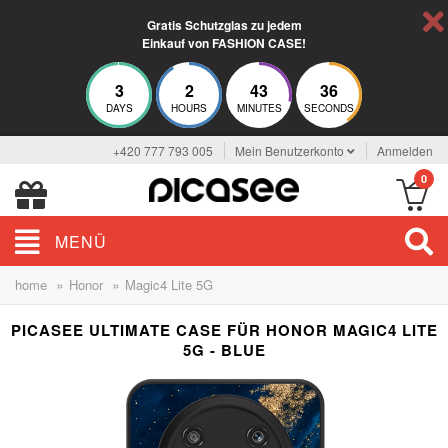
Gratis Schutzglas zu jedem
Einkauf von FASHION CASE!
3
2
43
35
DAYS
HOURS
MINUTES
SECONDS
+420 777 793 005
Mein Benutzerkonto
Anmelden
0
MENÜ
»
»
home
Honor
Magic4 Lite 5G
PICASEE ULTIMATE CASE FÜR HONOR MAGIC4 LITE
5G - BLUE