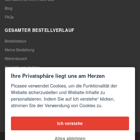
Blog
FAQs
GESAMTER BESTELLVERLAUF
Bestellstatus
Meine Bestellung
Warentausch
Rücktritt vom Vertrag
Ihre Privatsphäre liegt uns am Herzen
Reklamation
Picasee verwendet Cookies, um die Funktionalität der
KONTAKTE
Website sicherzustellen und Website-Inhalte zu
personalisieren. Indem Sie auf Ich verstehe“ klicken,
Kontakte
stimmen Sie der Verwendung von Cookies zu.
Kontaktformular
Großhandel
Ich verstehe
Medien
Alles ablehnen
Copyright © 2026 Picasee