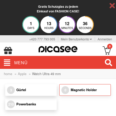
Gratis Schutzglas zu jedem
Einkauf von FASHION CASE!
1
13
12
36
DAYS
HOURS
MINUTES
SECONDS
+420 777 793 005
Mein Benutzerkonto
Anmelden
0
MENÜ
»
»
home
Apple
Watch Ultra 49 mm
Gürtel
Magnetic Holder
3
0
Powerbanks
210