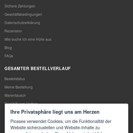
Sichere Zahlungen
Geschäftsbedingungen
Datenschutzerklärung
Rezension
Wie suche ich eine Hülle aus
Blog
FAQs
GESAMTER BESTELLVERLAUF
Bestellstatus
Meine Bestellung
Warentausch
Rücktritt vom Vertrag
Ihre Privatsphäre liegt uns am Herzen
Reklamation
Picasee verwendet Cookies, um die Funktionalität der
KONTAKTE
Website sicherzustellen und Website-Inhalte zu