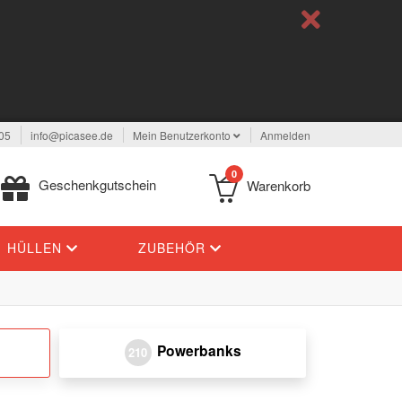
05
info@picasee.de
Mein Benutzerkonto
Anmelden
0
Geschenkgutschein
Warenkorb
HÜLLEN
ZUBEHÖR
Powerbanks
210