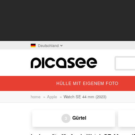
Deutschland
HÜLLE MIT EIGENEM FOTO
»
»
home
Apple
Watch SE 44 mm (2023)
Gürtel
3