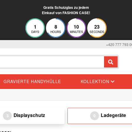
Gratis Schutzglas zu jedem
Einkauf von FASHION CASE!
1
8
10
23
DAYS
HOURS
MINUTES
SECONDS
+420 777 793 0
GRAVIERTE HANDYHÜLLE
KOLLEKTION
Displayschutz
Ladegeräte
3
0