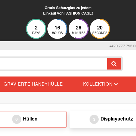
Gratis Schutzglas zu jedem
Einkauf von FASHION CASE!
2
16
26
20
DAYS
HOURS
MINUTES
SECONDS
+420 777 793 0
GRAVIERTE HANDYHÜLLE
KOLLEKTION
Hüllen
Displayschutz
0
3