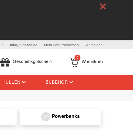
05
info@picasee.de
Mein Benutzerkonto
Anmelden
0
Geschenkgutschein
Warenkorb
HÜLLEN
ZUBEHÖR
Powerbanks
210