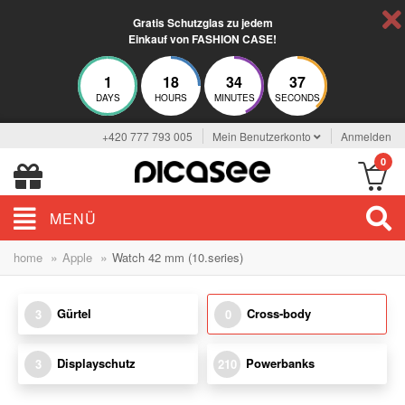
Gratis Schutzglas zu jedem
Einkauf von FASHION CASE!
1
18
34
37
DAYS
HOURS
MINUTES
SECONDS
+420 777 793 005
Mein Benutzerkonto
Anmelden
0
MENÜ
»
»
home
Apple
Watch 42 mm (10.series)
Gürtel
Cross-body
3
0
Displayschutz
Powerbanks
3
210