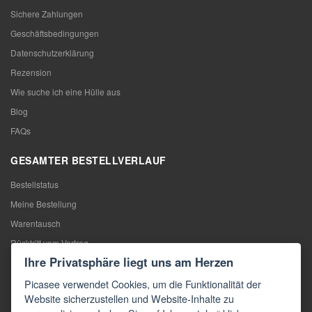
Sichere Zahlungen
Geschäftsbedingungen
Datenschutzerklärung
Rezension
Wie suche ich eine Hülle aus
Blog
FAQs
GESAMTER BESTELLVERLAUF
Bestellstatus
Meine Bestellung
Warentausch
Rücktritt vom Vertrag
Ihre Privatsphäre liegt uns am Herzen
Reklamation
Picasee verwendet Cookies, um die Funktionalität der
KONTAKTE
Website sicherzustellen und Website-Inhalte zu