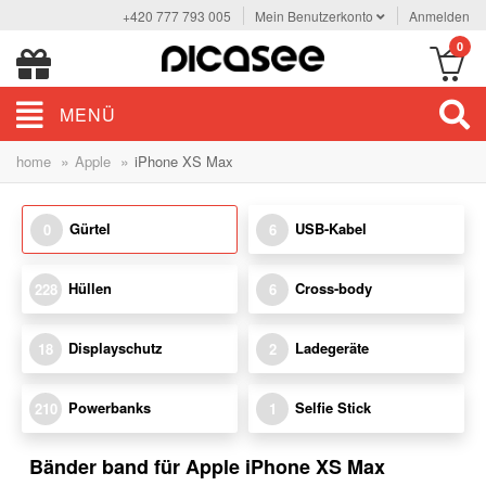
+420 777 793 005
Mein Benutzerkonto
Anmelden
0
MENÜ
»
»
home
Apple
iPhone XS Max
Gürtel
USB-Kabel
0
6
Hüllen
Cross-body
228
6
Displayschutz
Ladegeräte
18
2
Powerbanks
Selfie Stick
210
1
Bänder band für Apple iPhone XS Max