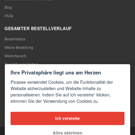
Blog
FAQs
GESAMTER BESTELLVERLAUF
Bestellstatus
Meine Bestellung
Warentausch
Rücktritt vom Vertrag
Ihre Privatsphäre liegt uns am Herzen
Reklamation
Picasee verwendet Cookies, um die Funktionalität der
KONTAKTE
Website sicherzustellen und Website-Inhalte zu
personalisieren. Indem Sie auf Ich verstehe“ klicken,
Kontakte
stimmen Sie der Verwendung von Cookies zu.
Kontaktformular
Großhandel
Ich verstehe
Medien
Alles ablehnen
Copyright © 2026 Picasee