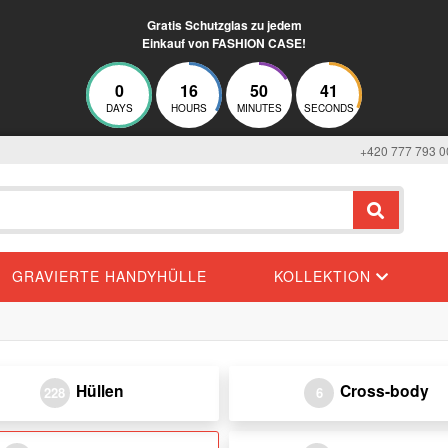
Gratis Schutzglas zu jedem
Einkauf von FASHION CASE!
0
16
50
41
DAYS
HOURS
MINUTES
SECONDS
+420 777 793 0
GRAVIERTE HANDYHÜLLE
KOLLEKTION
Hüllen
Cross-body
228
6