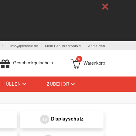
05
info@picasee.de
Mein Benutzerkonto
Anmelden
0
Geschenkgutschein
Warenkorb
HÜLLEN
ZUBEHÖR
Displayschutz
16