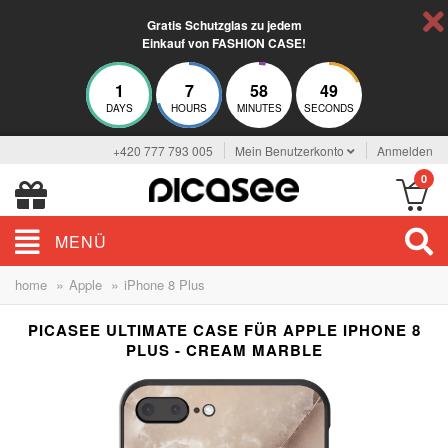
Gratis Schutzglas zu jedem
Einkauf von FASHION CASE!
1
7
58
48
DAYS
HOURS
MINUTES
SECONDS
+420 777 793 005
Mein Benutzerkonto
Anmelden
0
MENÜ
»
»
home
Apple
iPhone 8 Plus
PICASEE ULTIMATE CASE FÜR APPLE IPHONE 8
PLUS - CREAM MARBLE
ELEGANCE