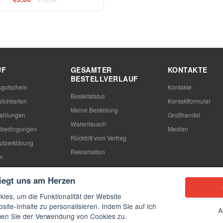
UF
GESAMTER
KONTAKTE
BESTELLVERLAUF
gutschein
Kontakte
Bestellstatus
lichkeiten
Kontaktformular
Meine Bestellung
Zahlungen
Großhandel
Warentausch
sbedingungen
Medien
Rücktritt vom Vertrag
utzerklärung
Reklamation
n
 ich eine Hülle aus
liegt uns am Herzen
ies, um die Funktionalität der Website
site-Inhalte zu personalisieren. Indem Sie auf Ich
A
mmen Sie der Verwendung von Cookies zu.