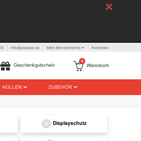
05
info@picasee.de
Mein Benutzerkonto
Anmelden
0
Geschenkgutschein
Warenkorb
HÜLLEN
ZUBEHÖR
Displayschutz
18