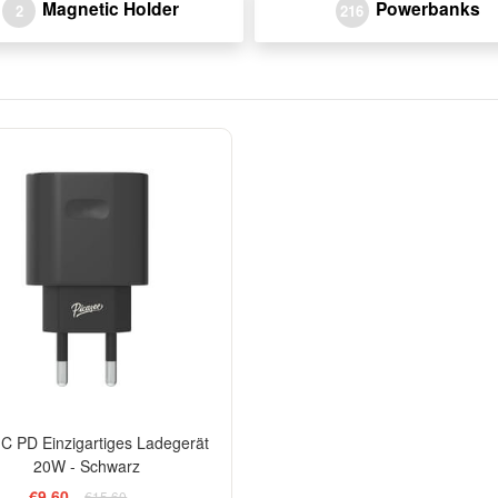
Magnetic Holder
Powerbanks
2
216
-38%
C PD Einzigartiges Ladegerät
20W - Schwarz
€9,60
€15,60