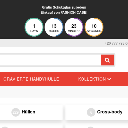
Gratis Schutzglas zu jedem
Einkauf von FASHION CASE!
1
13
23
10
DAYS
HOURS
MINUTES
SECONDS
+420 777 793 0
GRAVIERTE HANDYHÜLLE
KOLLEKTION
Hüllen
Cross-body
229
6