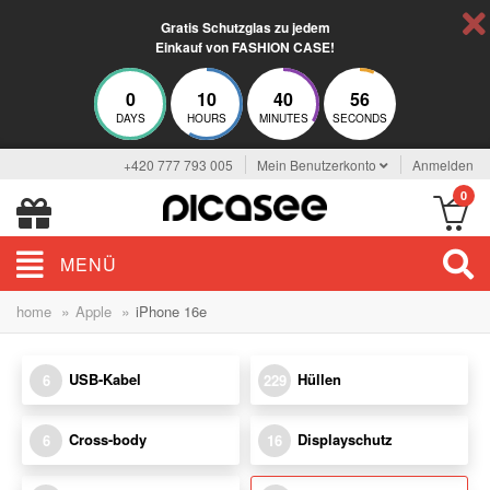
Gratis Schutzglas zu jedem
Einkauf von FASHION CASE!
0
10
40
55
DAYS
HOURS
MINUTES
SECONDS
+420 777 793 005
Mein Benutzerkonto
Anmelden
0
MENÜ
»
»
home
Apple
iPhone 16e
USB-Kabel
Hüllen
6
229
Cross-body
Displayschutz
6
16